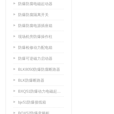
防爆防腐电磁起动器
防爆防腐隔离开关
防爆防腐电源插座箱
现场机旁防爆操作柱
防爆检修动力配电箱
防爆可逆磁力启动器
BLK8050防爆防腐断路器
BLK防爆断路器
BXQ51防爆动力电磁起动箱
bjx51防爆接线箱
BQX52防爆变频柜