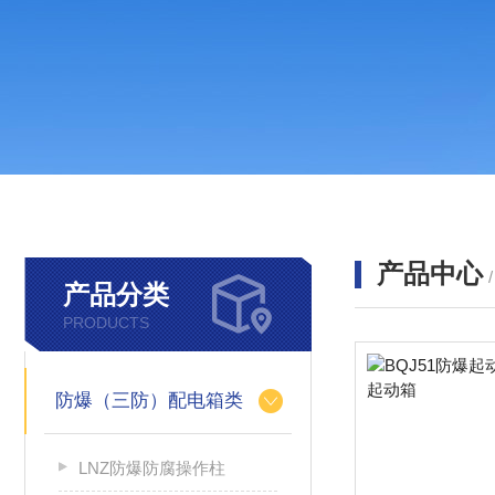
产品中心
产品分类
PRODUCTS
防爆（三防）配电箱类
LNZ防爆防腐操作柱