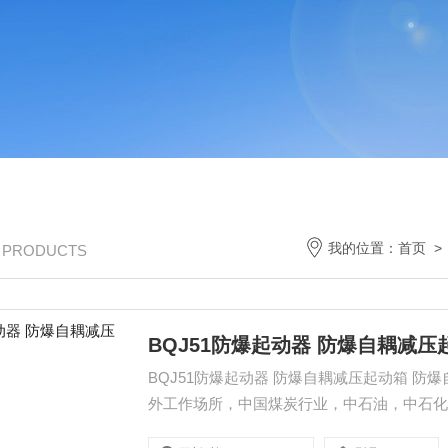
我的位置：
首页
/ PRODUCTS
BQJ51防爆起动器 防爆自耦减压
BQJ51防爆起动器 防爆自耦减压起动箱 
外工作场所，中国煤炭行业，中石油，中石化
消防，化工，政府部门，场馆，交通运输，