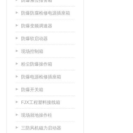
防爆液位报警箱
防爆防腐检修电源插座箱
防爆变频调速器
防爆软启动器
现场控制箱
粉尘防爆操作箱
防爆电源检修插座箱
防爆开关箱
FJX工程塑料接线箱
现场就地操作柱
三防风机磁力启动器