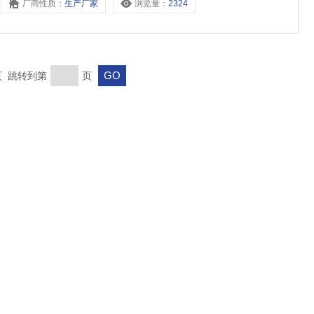
厂商性质：
生产厂家
浏览量：
2324
末页 跳转到第
页