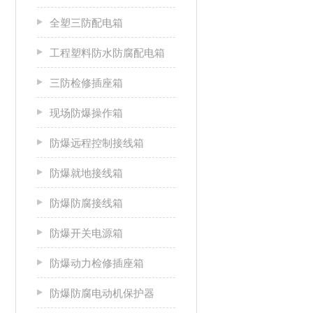
全塑三防配电箱
工程塑料防水防腐配电箱
三防检修插座箱
现场防爆操作箱
防爆远程控制接线箱
防爆就地接线箱
防爆防腐接线箱
防爆开关电源箱
防爆动力检修插座箱
防爆防腐电动机保护器