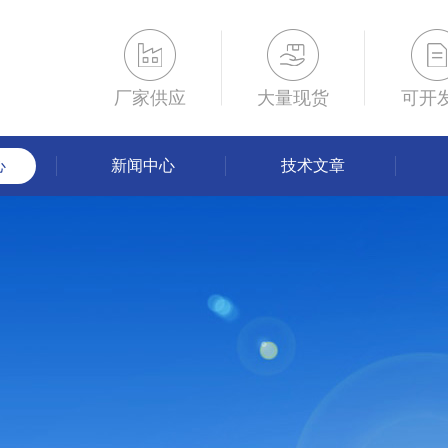
厂家供应
大量现货
可开
心
新闻中心
技术文章