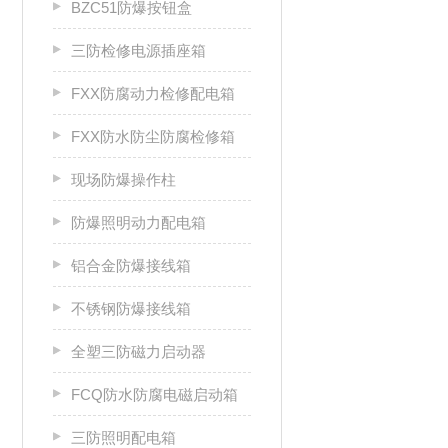
BZC51防爆按钮盒
三防检修电源插座箱
FXX防腐动力检修配电箱
FXX防水防尘防腐检修箱
现场防爆操作柱
防爆照明动力配电箱
铝合金防爆接线箱
不锈钢防爆接线箱
全塑三防磁力启动器
FCQ防水防腐电磁启动箱
三防照明配电箱