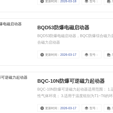
更新时间：
2026-03-18
型号：
BQD53防爆电磁启动器
BQD53防爆电磁启动器，BQC防爆综合磁
合磁力启动器
更新时间：
2026-03-17
型号：
BQC-10N防爆可逆磁力起动器
BQC-10N防爆可逆磁力起动器适用范围： 1.
性气体环境； 3.适用于温度组别为T1~T6的
更新时间：
2026-03-17
型号：