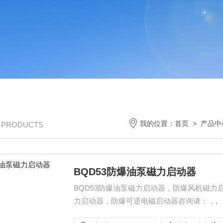
我的位置：
首页
>
产品中
/ PRODUCTS
BQD53防爆油泵磁力启动器
BQD53防爆油泵磁力启动器，防爆风机磁力
力启动器，防爆可逆电磁启动器咨询请：，, ：任工，ht