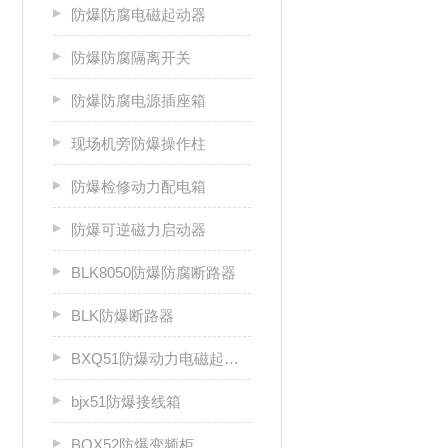
防爆防腐电磁起动器
防爆防腐隔离开关
防爆防腐电源插座箱
现场机旁防爆操作柱
防爆检修动力配电箱
防爆可逆磁力启动器
BLK8050防爆防腐断路器
BLK防爆断路器
BXQ51防爆动力电磁起动箱
bjx51防爆接线箱
BQX52防爆变频柜