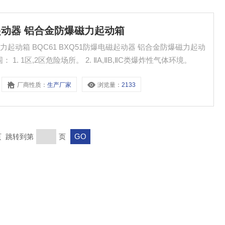
电磁起动器 铝合金防爆磁力起动箱
磁力起动箱 BQC61 BXQ51防爆电磁起动器 铝合金防爆磁力起动
 1. 1区,2区危险场所。 2. ⅡA,ⅡB,ⅡC类爆炸性气体环境。
厂商性质：
生产厂家
浏览量：
2133
末页 跳转到第
页