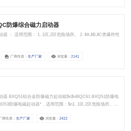
,BQC防爆综合磁力启动器
： 适用范围： 1. 1区,2区危险场所。 2. ⅡA,ⅡB,ⅡC类爆炸性
厂商性质：
生产厂家
浏览量：
2141
 BXQ51铝合金防爆磁力起动箱$n$nBQC61 BXQ51防爆电
QD53防爆电磁起动器*，适用范围：$n1. 1区,2区危险场所。
适用于爆炸性气体混合温度：T1~T6；
厂商性质：
生产厂家
浏览量：
2422