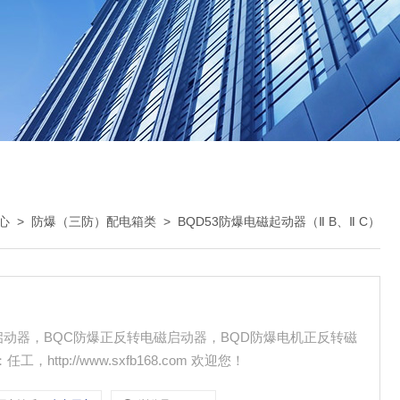
心
>
防爆（三防）配电箱类
>
BQD53防爆电磁起动器（Ⅱ B、Ⅱ C）
启动器，BQC防爆正反转电磁启动器，BQD防爆电机正反转磁
tp://www.sxfb168.com 欢迎您！