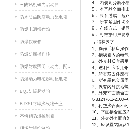
4． 内装高分断
三防风机磁力启动器
5． 本产品全面
6． 具有过载、短
防水防尘防腐动力配电箱
7． 所有紧固件均
8． 布线方式，钢
防爆电源操作箱
9． 可根据用户要
，
防爆仪表箱
结构要求
1、操作手柄应操作
防爆防腐操作柱
2、接线箱内的电气
3、外壳材质宜采
防爆防腐照明（动力）配电箱
4、透明件应采用
5、所有紧固件应
防爆动力电磁起动配电箱
6、所有黑色金属
7、设有内外接地螺钉
BQJ防爆起动箱
8、外壳平面接合面z
GB12476.1-2
BJX51防爆接线端子盒
9、衬垫接合面zui小
10、平面接合面应
不锈钢防爆控制箱
11、外壳外表面宜
12、应设置铭牌
现场防爆控制箱