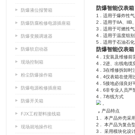
防爆智能仪表箱
防爆液位报警箱
1．适用于爆炸性气
2．适用于IIA、II
防爆防腐检修电源插座箱
3．适用于可燃性气
4．适用于温度组别
防爆变频调速器
5．适用于石油石
防爆软启动器
防爆智能仪表箱
4．1安装及维修前
现场控制箱
4．2进、出线电
4．3在维修拆卸时
粉尘防爆操作箱
4．4仪表箱在使
4．5接地必须良好
防爆电源检修插座箱
4．6非专业人员严
4．7布线方式
防爆开关箱
，
产品特点
FJX工程塑料接线箱
1． 本产品外壳
2． 本产品为复
现场就地操作柱
3． 采用模块化设