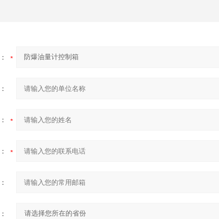
：
：
：
：
：
：