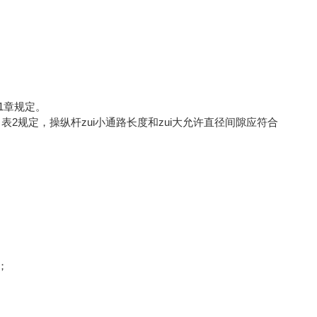
11章规定。
00中表2规定，操纵杆zui小通路长度和zui大允许直径间隙应符合
；