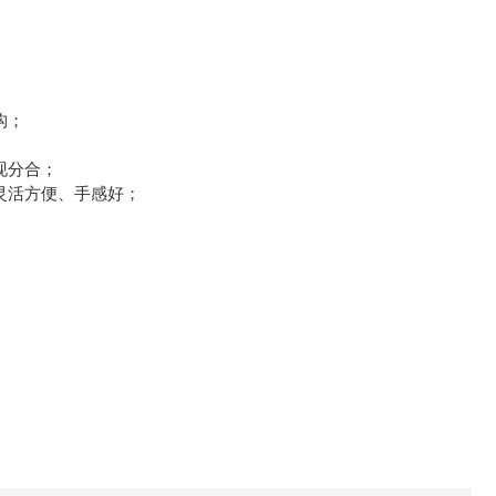
构；
现分合；
灵活方便、手感好；
；