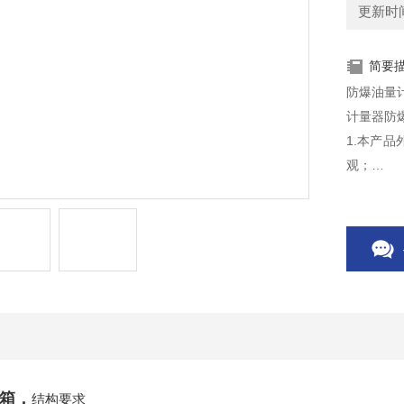
更新时间：
简要
防爆油量
计量器防
1.本产
观；
2． 本
安型结构
3． 采
箱
，
结构要求