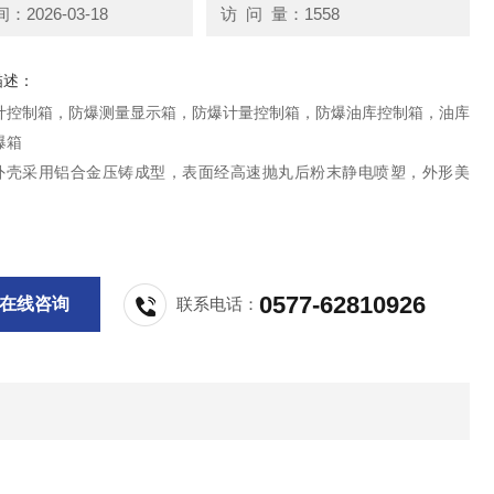
2026-03-18
访 问 量：1558
描述：
计控制箱，防爆测量显示箱，防爆计量控制箱，防爆油库控制箱，油库
爆箱
品外壳采用铝合金压铸成型，表面经高速抛丸后粉末静电喷塑，外形美
产品为复合型防爆结构，开关箱采用隔爆型结构，母线箱及接线箱采用增
；
用模块化设计，各种回路可以自由组合；
0577-62810926
在线咨询
联系电话：