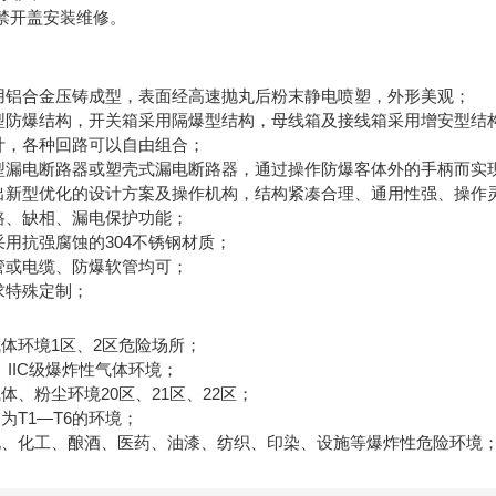
严禁开盖安装维修。
采用铝合金压铸成型，表面经高速抛丸后粉末静电喷塑，外形美观；
合型防爆结构，开关箱采用隔爆型结构，母线箱及接线箱采用增安型结
设计，各种回路可以自由组合；
小型漏电断路器或塑壳式漏电断路器，通过操作防爆客体外的手柄而实
推出新型优化的设计方案及操作机构，结构紧凑合理、通用性强、操作
短路、缺相、漏电保护功能；
采用抗强腐蚀的304不锈钢材质；
钢管或电缆、防爆软管均可；
求特殊定制；
体环境1区、2区危险场所；
B、IIC级爆炸性气体环境；
体、粉尘环境20区、21区、22区；
为T1—T6的环境；
化、化工、酿酒、医药、油漆、纺织、印染、设施等爆炸性危险环境