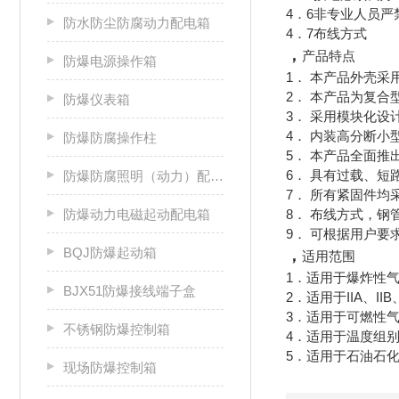
4．6非专业人员
防水防尘防腐动力配电箱
4．7布线方式
，
产品特点
防爆电源操作箱
1． 本产品外壳
2． 本产品为复
防爆仪表箱
3． 采用模块化
4． 内装高分断
防爆防腐操作柱
5． 本产品全面
6． 具有过载、
防爆防腐照明（动力）配电箱
7． 所有紧固件均
防爆动力电磁起动配电箱
8． 布线方式，
9． 可根据用户要
BQJ防爆起动箱
，
适用范围
1．适用于爆炸性气
BJX51防爆接线端子盒
2．适用于IIA、II
3．适用于可燃性气
不锈钢防爆控制箱
4．适用于温度组别
5．适用于石油石
现场防爆控制箱