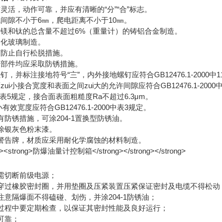
灵活，动作可靠，并应有清晰的“分”“合”标志。
间隙不小于6㎜，爬电距离不小于10㎜。
用镁和钛的总含量不超过6%（重量计）的铸铝合金制造。
钢化玻璃制造。
有防止自行松脱措施。
零部件均应采取防锈措施。
，并标注接地符号“〨”，内外接地螺钉应符合GB12476.1-2000中
ui小接合宽度和表面之间zui大的允许间隙应符合GB12476.1-20
000中表5规定，接合面表面粗糙度Ra不超过6.3μm。
有效宽度应符合GB12476.1-2000中表3规定。
有防锈措施，可涂204-1置换型防锈油。
宜涂银灰色粉末漆。
及警告牌，材质应采用耐化学腐蚀的材料制造。
前需切断前级电源；
缆穿过橡胶密封圈，并用垫圈及压紧装置压紧保证密封及电缆不得松动
注意隔爆面不得磕碰、划伤，并涂204-1防锈油；
用过程中要定期检查，以保证其密封性能及良好运行；
可靠；