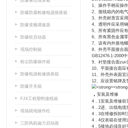
防爆液位报警箱
1、操作手柄应操作
2、接线箱内的电气
防爆防腐检修电源插座箱
3、外壳材质宜采
4、透明件应采用
防爆变频调速器
5、所有紧固件应
6、所有黑色金属
防爆软启动器
7、设有内外接地螺钉
现场控制箱
8、外壳平面接合面z
GB12476.1-2
粉尘防爆操作箱
9、衬垫接合面zui小
10、平面接合面应
防爆电源检修插座箱
11、外壳外表面
12、应设置铭牌
防爆开关箱
，
安装及维修
FJX工程塑料接线箱
4．1安装及维修
4．2进、出线电
现场就地操作柱
4．3在维修拆卸时
4．4仪表箱在使
三防风机磁力启动器
4．5接地必须良好