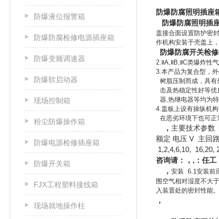
防爆防腐照明插座
防爆液位报警箱
防爆防腐照明插
盖接合面设置防护密封
防爆防腐检修电源插座箱
作机构安装于壳盖上
防爆防腐开关检修
防爆变频调速器
2.ⅡA,ⅡB,ⅡC类爆炸
3.本产品为复合型，
防爆软启动器
树脂压制而成，具有
击及热稳定性好等优
器,热继电器等均为特
现场控制箱
4.盖板上设有操纵机
在恶劣环境下也可正
粉尘防爆操作箱
，
主要技术参数
额定 电压 V 主回路额
防爆电源检修插座箱
1,2,4,6,10, 16,2
咨询请：，,：任工，h
防爆开关箱
，
安装 6.1安装
围空气相对湿度不大于
FJX工程塑料接线箱
入装置处的密封性能。 
，
现场就地操作柱