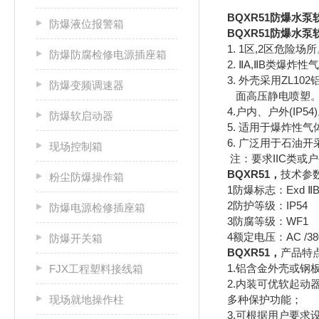
BQXR51
防爆水泵
防爆液位报警箱
BQXR51
防爆水泵
1. 1区,2区危险场
防爆防腐检修电源插座箱
2. ⅡA,ⅡB类爆炸
3. 外壳采用ZL1
防爆变频调速器
面高压静电喷塑
4.户内、户外(IP54
防爆软启动器
5. 适用于爆炸性气
6. 广泛用于石油
现场控制箱
注：要求IIC类或
BQXR51
，
技术参
粉尘防爆操作箱
1防爆标志：Exd ⅡB
2防护等级：IP54
防爆电源检修插座箱
3防腐等级：WF1
4额定电压：AC /38
防爆开关箱
BQXR51
，
产品特
1.铝含金外壳或钢
FJX工程塑料接线箱
2.内装可优软起
现场就地操作柱
多种保护功能；
3.可根据用户要求