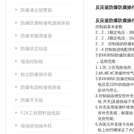
反应釜防爆防腐操
防爆液位报警箱
反应釜防爆防腐操
防爆防腐检修电源插座箱
控制箱基本参数
2．2．1额定电压：380
防爆变频调速器
2．2．2额定电流：16
2．3 控制箱的防爆标志
防爆软启动器
2．4 控制箱进线配用电
3 BXK8050防爆
，
现场控制箱
适用范围：
1.１区,２区危险场所
2.ⅡA,ⅡB,ⅡC类爆炸
粉尘防爆操作箱
3.BXK8050 防爆控制
电压至220V的线路
防爆电源检修插座箱
起动与停止。
4.控制箱由增安型外壳
防爆开关箱
钮,开关)及接线端子
5.外壳采用玻璃纤维
FJX工程塑料接线箱
有外壳美观，耐腐蚀
优良性能。
6.内装元件直接卡在
现场就地操作柱
轨上的凹槽保证了内