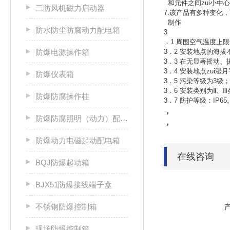
和元件之间zui小中心
三防风机磁力启动器
7.该产品有多种变化
制作
防水防尘防腐动力配电箱
3
．1 周围空气温度上限
防爆电源操作箱
3．2 安装地点的海拔不
3．3 在无显著摇动
3．4 安装地点zui
防爆仪表箱
3．5 污染等级为3级；
3．6 安装类别为Ⅱ、Ⅲ
防爆防腐操作柱
3．7 防护等级：IP65
，
防爆防腐照明（动力）配电箱
，
防爆动力电磁起动配电箱
在线咨询
BQJ防爆起动箱
BJX51防爆接线端子盒
不锈钢防爆控制箱
现场防爆控制箱