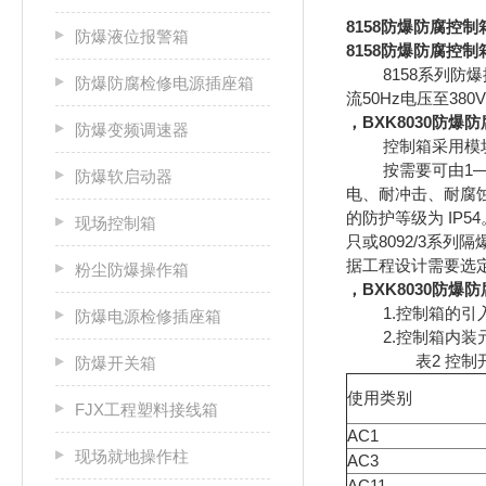
8158防爆防腐控制
防爆液位报警箱
8158防爆防腐控制
8158系列防爆
防爆防腐检修电源插座箱
流50Hz电压至3
，BXK8030防爆
防爆变频调速器
控制箱采用模块
按需要可由1—1
防爆软启动器
电、耐冲击、耐腐蚀
的防护等级为 IP5
现场控制箱
只或8092/3系
据工程设计需要选
粉尘防爆操作箱
，BXK8030防爆
1.控制箱的引入分
防爆电源检修插座箱
2.控制箱内装元
表2 控制开
防爆开关箱
使用类别
FJX工程塑料接线箱
AC1
现场就地操作柱
AC3
AC11