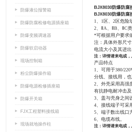
BJX8030防爆防
防爆液位报警箱
BJX8030防爆防
1、1区、2区危险
防爆防腐检修电源插座箱
2、ⅡA、ⅡB、Ⅱ
防爆变频调速器
*可根据用户要求
注：具体外形尺寸
防爆软启动器
电流大小及其进出
注：
详情请来电或，,
现场控制箱
产品特点
1、可用于380/
粉尘防爆操作箱
分线、接线用，也
2、外壳采用高强
防爆电源检修插座箱
有抗静电耐冲击及
3、盖与壳身之间
防爆开关箱
4、接线端子可采
FJX工程塑料接线箱
5、端子数出线口
6、电缆布线。
现场就地操作柱
注：
详情请来电或，,