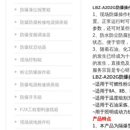
LBZ-A2D2G防爆操
防爆液位报警箱
1、现场防爆操作
置。正常运行时可
防爆防腐检修电源插座箱
参数，还可对某些
防爆变频调速器
2
、防水防尘防腐
状态。便于管理，
防爆软启动器
3
、随着石油、化
的发生已经成为十
现场控制箱
的发生，直接危及
服务宗旨是专心研
粉尘防爆操作箱
LBZ-A2D2G防
~适用于可燃性粉尘
防爆电源检修插座箱
~适用于ⅡA、ⅡB
防爆开关箱
~适用于温度组别为
~适用于石油采炼
FJX工程塑料接线箱
~用于照明或动力
产品特点
现场就地操作柱
1、本产品为隔爆