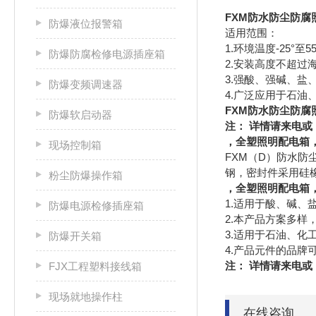
FXM防水防尘防
防爆液位报警箱
适用范围：
1.环境温度-25°至5
防爆防腐检修电源插座箱
2.安装高度不超过海
3.强酸、强碱、
防爆变频调速器
4.广泛应用于石
FXM防水防尘防
防爆软启动器
注： 详情请来电或，, 
，全塑照明配电箱
现场控制箱
FXM（D）防水
钢，密封件采用硅
粉尘防爆操作箱
，全塑照明配电箱
1.适用于酸、碱
防爆电源检修插座箱
2.本产品方案多
3.适用于石油、化
防爆开关箱
4.产品元件的品牌
注： 详情请来电或，, 
FJX工程塑料接线箱
现场就地操作柱
在线咨询