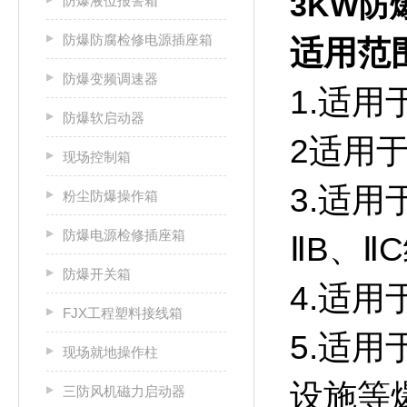
3KW防
防爆液位报警箱
防爆防腐检修电源插座箱
适用范
防爆变频调速器
1.适
防爆软启动器
2适用于
现场控制箱
3.适用
粉尘防爆操作箱
防爆电源检修插座箱
ⅡB、
防爆开关箱
4.适用
FJX工程塑料接线箱
5.适
现场就地操作柱
设施等
三防风机磁力启动器