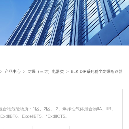
>
产品中心
>
防爆（三防）电器类
>
BLK-DIP系列粉尘防爆断路器
气体混合物危险场所：1区、2区。 2、爆炸性气体混合物ⅡA、ⅡB、
ⅡBT6、ExdeⅡBT5、*ExdⅡCT5。