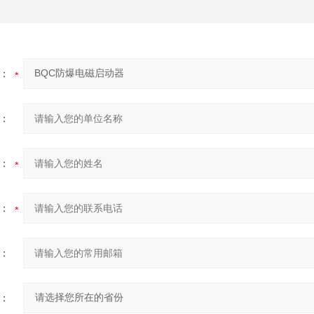
：
：
：
：
：
：