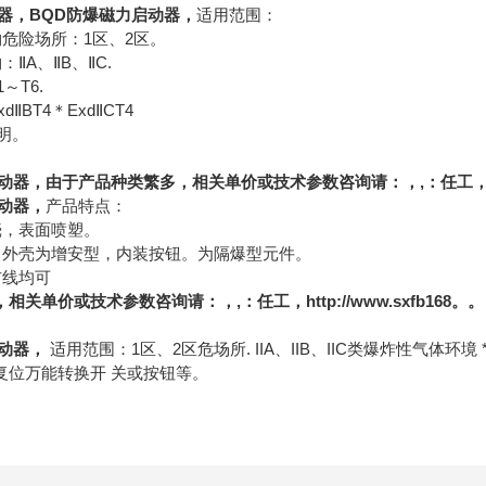
器
，BQD防爆磁力启动器，
适用范围：
危险场所：1区、2区。
ⅡA、ⅡB、ⅡC.
～T6.
BT4＊ExdⅡCT4
注明。
启动器，由于产品种类繁多，相关单价或技术参数咨询请：，,：任工
动器，
产品特点：
壳，表面喷塑。
外壳为增安型，内装按钮。为隔爆型元件。
布线均可
关单价或技术参数咨询请：，,：任工，http://www.sxfb168。
动器，
适用范围：1区、2区危场所. IIA、IIB、IIC类爆炸性气体环
复位万能转换开 关或按钮等。