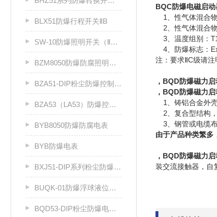
BHZ51系列防爆转换开关（Ⅱ B、Ⅱ C）
BQC防爆电磁启动
1、性气体混合物
BLX51防爆行程开关ⅡB
2、性气体混合物：
3、温度组别：T1
SW-10防爆照明开关（ⅡB级）
4、防爆标志：ExdⅡ
注：要求ⅡC级请
BZM8050防爆防腐照明开关
，BQD防爆磁力
BZA51-DIP粉尘防爆控制按钮
，BQD防爆磁力启
1、铸铝合金外
BZA53（LA53）防爆控制按钮
2、复合型结构，
3、钢管或电缆
BYB8050防爆防腐电表
由于产品种类繁多，相
BYB防爆电表
，BQD防爆磁力启
装交流接触器，自
BXJ51-DIP系列粉尘防爆接线箱
BUQK-01防爆浮球液位控制器
BQD53-DIP粉尘防爆电磁起动器