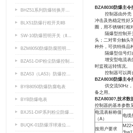
BZA8030
防爆主令
BHZ51系列防爆转换开关（Ⅱ B、Ⅱ C）
控制器由外壳（盖
冲击及热稳定性好
BLX51防爆行程开关ⅡB
圈，用不锈钢钉相对
隔爆型控制开关和
SW-10防爆照明开关（ⅡB级）
头；二对常分触头
种外，可供特殊品
BZM8050防爆防腐照明开关
隔爆型信号灯由发
增安型电流表的量
BZA51-DIP粉尘防爆控制按钮
时监视运转情况。
控制器可以两台
BZA53（LA53）防爆控制按钮
BZA8030
防爆主令
供交流50Hz，
BYB8050防爆防腐电表
备之用。
BZA8030
?,技术数
BYB防爆电表
控制器的基本参数见
BXJ51-DIP系列粉尘防爆接线箱
电流表标称值
电缆
（A）
BUQK-01防爆浮球液位控制器
M22×
按用户要求
为φ1