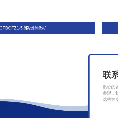
CFBCFZ1-5.8防爆除湿机
联
贴心的
参观，
选购方