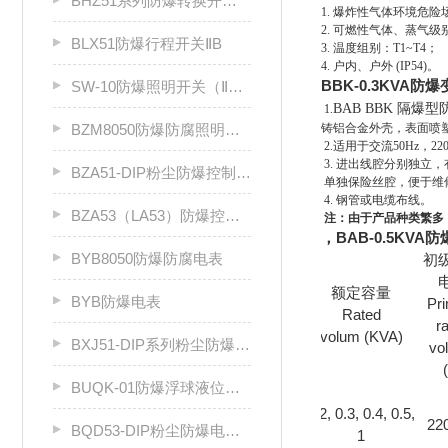
BHZ51系列防爆转换开关（Ⅱ B、Ⅱ C）
1. 爆炸性气体环境危险
2. 可燃性气体、蒸气级
BLX51防爆行程开关ⅡB
3. 温度组别：T1~T4；
4. 户内、户外 (IP54)。
BBK-0.3KVA防
SW-10防爆照明开关（ⅡB级）
BAB BBK 隔爆
1.
BZM8050防爆防腐照明开关
铸铝合金外壳，表面喷
2.
适用于交流50Hz，2
3. 进出线腔分别独立，
BZA51-DIP粉尘防爆控制按钮
单独保险丝腔，便于维
4. 钢管或电缆布线。
BZA53（LA53）防爆控制按钮
注：由于产品种类繁多，相
，BAB-0.5KV
BYB8050防爆防腐电表
初
额定容量
BYB防爆电表
Pr
Rated
r
volum (KVA)
BXJ51-DIP系列粉尘防爆接线箱
vo
BUQK-01防爆浮球液位控制器
0.2, 0.3, 0.4, 0.5,
22
BQD53-DIP粉尘防爆电磁起动器
1