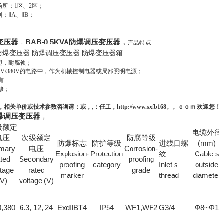
场所：1区、2区；
别：ⅡA、ⅡB；
爆变压器，BAB-0.5KVA防爆调压变压器，
产品特点
型防爆变压器
防爆调压变压器
防爆变压器箱
塑，耐腐蚀；
20V/380V的电路中，作为机械控制电器或局部照明电源；
有
修；
关单价或技术参数咨询请：或，,：任工，http://www.sxfb168。。ｃｏｍ 欢迎您
A防爆调压变压器，
级额定
电缆外
电压
次级额定
防腐等级
防爆标志
防护等级
进线口螺
(mm)
imary
电压
Corrosion-
Explosion-
Protection
纹
Cable s
ated
Secondary
proofing
proofing
category
Inlet s
outside
ltage
rated
grade
marker
thread
diamete
(V)
voltage (V)
0,380
6.3, 12, 24
ExdⅡBT4
IP54
WF1,WF2
G3/4
Φ8~Φ1