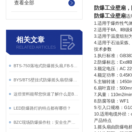
查看全部
防爆工业壁扇
，
防爆工业壁扇
适
1.适用于爆炸性气
2.适用于ⅡA、ⅡB
3.适用于温度组别为
相关文章
4.适用于石油采
RELATED ARTICLES
技术参数
1.执行标准：GB3836
2.防爆标志：ExdⅡB
BTS-750落地式防爆摇头扇,FB-500防爆壁扇
3.额定电压：AC 220
4.额定功率：0.45K
BYS/BTS壁挂式防爆摇头扇/防爆摇头扇，落地式防爆摇头扇
5.主轴转速：1450/m
6.扇叶直径：500mm
这些资料能帮您快速了解什么是BTS-500防爆壁扇！
7.风量：110m2/min 
8.防腐等级：WF1
9.引入口规格：G1/2
LED防爆路灯的特点都有哪些？
10.适用电缆外径：φ
产品特点
BZC现场防爆操作柱：安全生产的重要工具
1.摇头扇由防爆