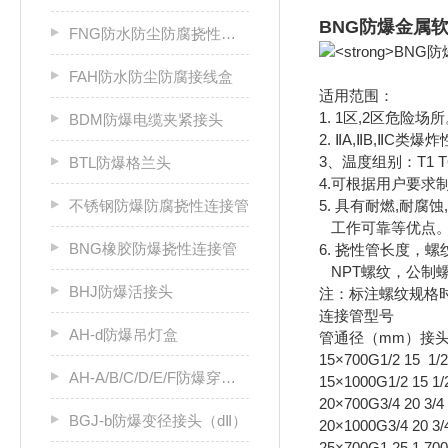
BNG防爆金属
FNG防水防尘防腐挠性连接管
FAH防水防尘防腐接线盒
适用范围：
1. 1区,2区危险场
BDM防爆电缆夹紧接头
2. ⅡA,ⅡB,ⅡC类
3、温度组别：T1 T
BTL防爆格兰头
4.可根据用户要求
不锈钢防爆防腐挠性连接管
5. 具有耐燃,耐腐蚀
工作可靠等优点
BNG橡胶防爆挠性连接管
6. 挠性管长度，
NPT螺纹，公制
BHJ防爆活接头
注：标注螺纹规格
连接管型号
AH-d防爆吊灯盒
管通径（mm）接头
15×700G1/2 15 1/
AH-A/B/C/D/E/F防爆穿线盒防爆接线盒
15×1000G1/2 15 1/
20×700G3/4 20 3/4
BGJ-b防爆变径接头（dⅡ）
20×1000G3/4 20 3/
25×700G1 25 1 700