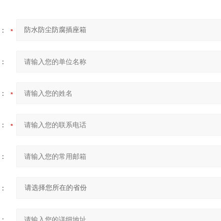
：
：
：
：
：
：
：