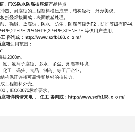
箱
，FXS防水防腐插座箱
产品特点
抗冲击、耐腐蚀的工程塑料模压成型，结构轻巧，外形美观。
钢板折叠焊接而成，表面喷塑处理。
酸、强碱、盐腐蚀，防水、防尘，防腐等级为F2，防护等级有IP44、I
E,2P+PE,2P+N+PE,3P+PE,3P+N+PE 等供用户选用。
询或：http://www.sxfb168.ｃｏｍ/
插座箱
适用范围：
5°
海拔2000m。
、盐、氨、氯离子腐蚀、多水、多尘、潮湿等环境。
油、化工、码头、食品、制药、等工厂企业。
殊结构保证连接可靠性和足够的插拔力。
做成工程塑料外壳。
000，IEC60079标准要求。
箱详情请来电，, 任工 咨询或：http://www.sxfb168.ｃｏｍ/