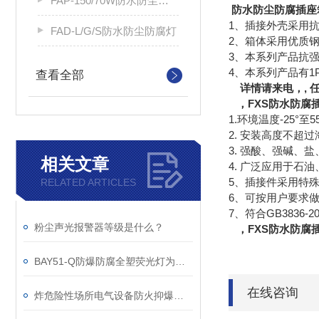
FAP-150/70W防水防尘防腐平台灯
防水防尘防腐插座
1、插接外壳采用
FAD-L/G/S防水防尘防腐灯
2、箱体采用优质
3、本系列产品抗强
4、本系列产品有1P+P
查看全部
详情请来电，, 任工 咨
，FXS防水防腐
1.环境温度-25°至5
2. 安装高度不超过
3. 强酸、强碱
相关文章
4. 广泛应用于石
5、插接件采用特
RELATED ARTICLES
6、可按用户要求
7、符合GB3836-2
粉尘声光报警器等级是什么？
，FXS防水防腐插座
BAY51-Q防爆防腐全塑荧光灯为什么可以用聚碳酸酯
在线咨询
炸危险性场所电气设备防火抑爆机理