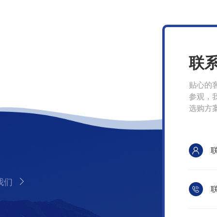
联
贴心的
参观，
选购方
我们
联