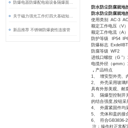
防爆电器防爆配电箱设备隔爆面的隔爆检查标准及矿用防爆电气设备检查
防水防尘防腐就地
防水防尘防腐就地
关于磁力强光工作灯四大基础知识点的普及
使用类别 AC-3 AC
额定工作电压（V） 寸
新品推荐 不锈钢防爆挠性连接管
额定工作电流（A）
防护等级 IP54 IP
防爆标志 ExdeIIBT
防腐等级 WF2
进线口螺纹（G "）
电缆外径（φmm）1
，
产品特点
1、 增安型外壳、
2、 外壳采用玻
具有外形美观、耐
3、 隔爆型控制
的结合强度,按钮采
4、 外露紧固件
5、 壳体和盖的接
6、 符合GB3836-
注：操作柱正常配置