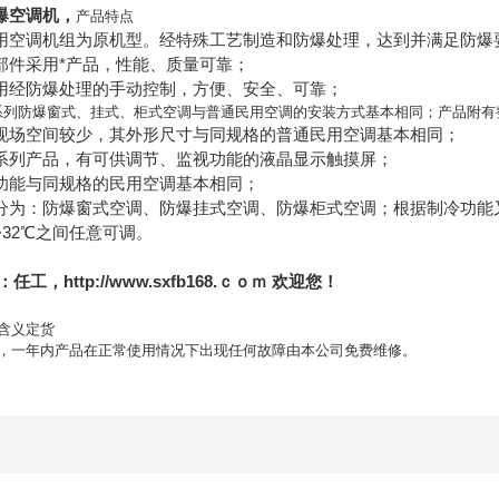
防爆空调机
，
产品特点
空调机组为原机型。经特殊工艺制造和防爆处理，达到并满足防爆要求；产品
部件采用*产品，性能、质量可靠；
用经防爆处理的手动控制，方便、安全、可靠；
系列防爆窗式、挂式、柜式空调与普通民用空调的安装方式基本相同；产品附有
现场空间较少，其外形尺寸与同规格的普通民用空调基本相同；
系列产品，有可供调节、监视功能的液晶显示触摸屏；
功能与同规格的民用空调基本相同；
分为：防爆窗式空调、防爆挂式空调、防爆柜式空调；根据制冷功能
~32℃之间任意可调。
工，http://www.sxfb168.ｃｏｍ 欢迎您！
含义定货
修，一年内产品在正常使用情况下出现任何故障由本公司免费维修。
.