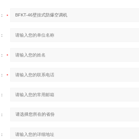
：
：
：
：
：
：
：