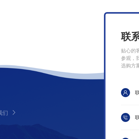
联
贴心的
参观，
选购方
我们
联