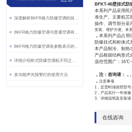
BFKT-46壁挂式
本系列产品采用民用
准生产。主要机芯
深度解析BKFR格力防爆空调的技术优势与应用场景
操作、调节部分采
安装、维护方便。本
BKFR格力防爆空调与普通空调有什么差别？
，
本系列产品占用
防爆挂式和柜体式
BKFR格力防爆空调各参数表示的意义
本产品制冷、制热
产品根据结构形式
详细介绍柜式防爆空调机不同之处和选型注意事项
温倥范围广：16℃
，注：咨询请：，,：任
多功能声光报警灯的使用方法
，
注意事项
1，定货时须按照型号
2，产品实行一年保
3、详细说明及安装请
在线咨询