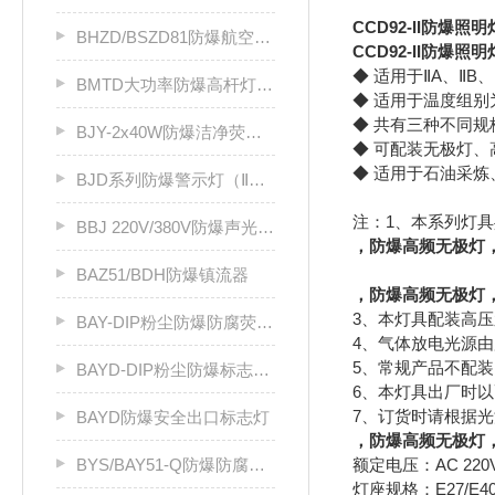
CCD92-II防爆照明
BHZD/BSZD81防爆航空闪光障碍灯
CCD92-II防爆照明
◆ 适用于ⅡA、ⅡB
BMTD大功率防爆高杆灯厂家（ⅡB、ⅡC）
◆ 适用于温度组别为T
◆ 共有三种不同
BJY-2x40W防爆洁净荧光灯
◆ 可配装无极灯
◆ 适用于石油采炼
BJD系列防爆警示灯（ⅡB）
注：1、本系列灯具共有
BBJ 220V/380V防爆声光报警器
，防爆高频无极灯，注
BAZ51/BDH防爆镇流器
，防爆高频无极灯
3、本灯具配装高
BAY-DIP粉尘防爆防腐荧光灯
4、气体放电光源
5、常规产品不配
BAYD-DIP粉尘防爆标志灯（DIP A20）
6、本灯具出厂时以
7、订货时请根据
BAYD防爆安全出口标志灯
，防爆高频无极灯
BYS/BAY51-Q防爆防腐全塑荧光灯
额定电压：AC 220
灯座规格：E27/E4