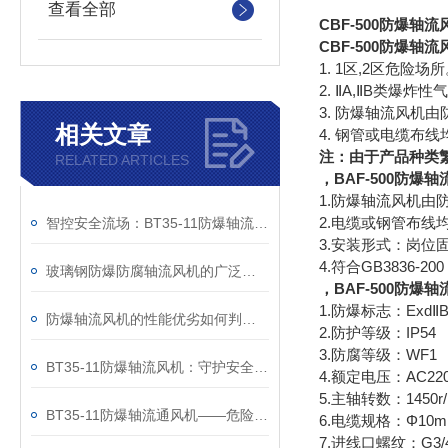
查看全部
CBF-500防爆轴流
CBF-500防爆轴流
1. 1区,2区危险场
2. ⅡA,ⅡB类爆炸
3. 防爆轴流风机
相关文章
4. 钢管或电缆布线
注：由于产品种类繁多
RELATED ARTICLES
，BAF-500防爆
1.防爆轴流风机由
2.电缆或钢管布线
智控安全流场：BT35-11防爆轴流风机的工业防护革命
3.安装形式：岗位
4.符合GB3836-2
玻璃钢防爆防腐轴流风机的广泛应用领域
，BAF-500防爆
1.防爆标志：ExdⅡB
防爆轴流风机的性能优劣如何判断？
2.防护等级：IP54
3.防腐等级：WF1
BT35-11防爆轴流风机：守护安全的防爆等级解析
4.额定电压：AC220
5.主轴转数：1450r/
BT35-11防爆轴流通风机——危险环境安全的守护者
6.电缆规格：Φ10m
7.进线口螺纹：G3/4