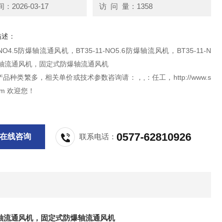
2026-03-17
访 问 量：1358
描述：
1-NO4.5防爆轴流通风机，BT35-11-NO5.6防爆轴流风机，BT35-11-N
爆轴流通风机，固定式防爆轴流通风机
品种类繁多，相关单价或技术参数咨询请：，,：任工，http://www.s
com 欢迎您！
0577-62810926
在线咨询
联系电话：
6.3防爆轴流通风机，固定式防爆轴流通风机