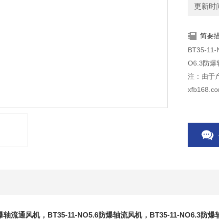
更新时间：
简要
BT35-1
O6.3防
注：由于产
xfb168.
5防爆轴流通风机
，BT35-11-NO5.6防爆轴流风机，BT35-11-NO