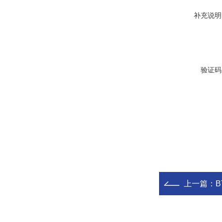
补充说明
验证码
上一篇：
B