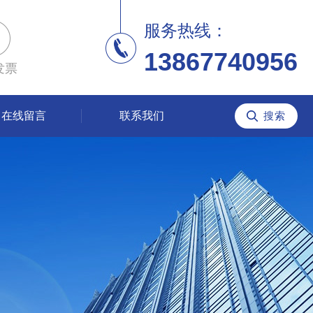
服务热线：
13867740956
发票
在线留言
联系我们