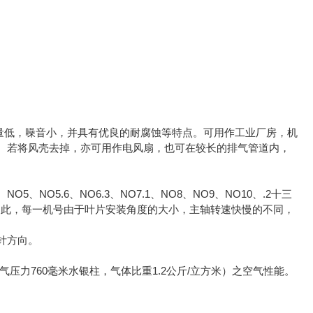
电量低，噪音小，并具有优良的耐腐蚀等特点。可用作工业厂房，机
。若将风壳去掉，亦可用作电风扇，也可在较长的排气管道内，
O5、NO5.6、NO6.3、NO7.1、NO8、NO9、NO10、.2十三
度。因此，每一机号由于叶片安装角度的大小，主轴转速快慢的不同，
针方向。
气压力760毫米水银柱，气体比重1.2公斤/立方米）之空气性能。