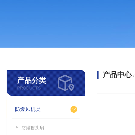
产品中心
产品分类
PRODUCTS
防爆风机类
防爆摇头扇