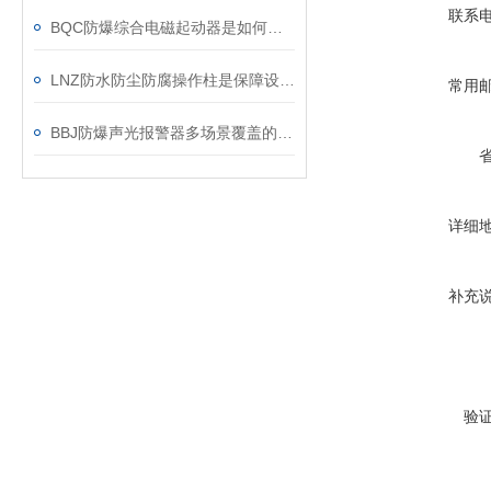
联系
BQC防爆综合电磁起动器是如何进行监视保护的？
LNZ防水防尘防腐操作柱是保障设备稳定运行的重要利器
常用
BBJ防爆声光报警器多场景覆盖的工业安全卫士
详细
补充
验