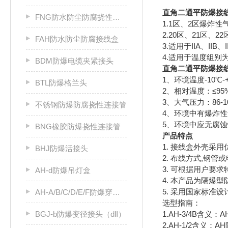
直角二通平防爆接
FNG防水防尘防腐挠性连接管
1.1区、2区爆炸性
2.20区、21区、
FAH防水防尘防腐接线盒
3.适用于IIA、IIB
4.适用于温度组别为
BDM防爆电缆夹紧接头
直角二通平防爆接
1、环境温度-10℃-
BTL防爆格兰头
2、相对温度：≤95
3、大气压力：86-1
不锈钢防爆防腐挠性连接管
4、环境中有爆炸
5、环境中应无腐
BNG橡胶防爆挠性连接管
产品特点
1. 接线盒外壳采
BHJ防爆活接头
2. 布线方式,钢管
3. 可根据用户要求
AH-d防爆吊灯盒
4. 本产品为隔爆型
5. 采用国家标准设
AH-A/B/C/D/E/F防爆穿线盒防爆接线盒
选型指南：
BGJ-b防爆变径接头（dⅡ）
1.AH-3/4B含
2.AH-1/2含义