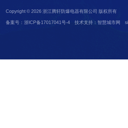
Copyright © 2026 浙江腾轩防爆电器有限公司 版权所有
备案号：浙ICP备17017041号-4
技术支持：智慧城市网
s