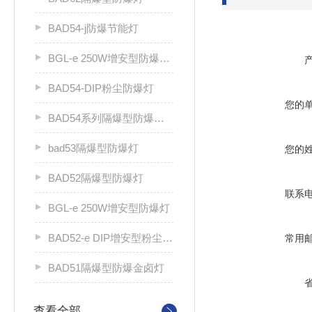
BAD54-j防爆节能灯
BGL-e 250W增安型防爆灯（e）
BAD54-DIP粉尘防爆灯
您的
BAD54系列隔爆型防爆灯厂家
bad53隔爆型防爆灯
您的
BAD52隔爆型防爆灯
联系
BGL-e 250W增安型防爆灯
BAD52-e DIP增安型粉尘防爆灯
常用
BAD51隔爆型防爆金卤灯
查看全部