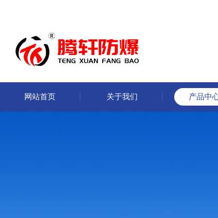
网站首页
关于我们
产品中