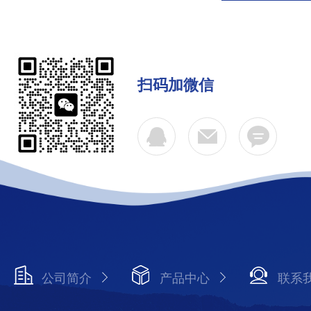
扫码加微信
公司简介
产品中心
联系