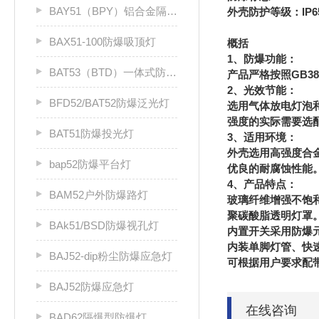
BAY51（BPY）铝合金隔爆型防爆荧光灯
外壳防护等级：IP6
BAX51-100防爆吸顶灯
概括
1、防爆功能：
BAT53（BTD）一体式防爆泛光灯
产品严格按照GB3
2、光效节能：
BFD52/BAT52防爆泛光灯
选用气体放电灯泡
强度的实际需要选
BAT51防爆投光灯
3、适用环境：
外壳选用高强度合金
bap52防爆平台灯
优良的耐腐蚀性能
4、产品特点：
BAM52户外防爆路灯
玻璃纤维增强不饱
聚碳酸脂透明灯罩
BAk51/BSD防爆视孔灯
内置开关采用防爆
内装单脚灯管、快
BAJ52-dip粉尘防爆应急灯
可根据用户要求配
BAJ52防爆应急灯
在线咨询
BAD62隔爆型防爆灯