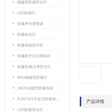
隔爆型防爆荧光灯
LED防爆灯
防爆声光报警器
防爆标志灯
防爆疏散指示灯
防爆航空闪光障碍灯
防爆防腐洁净荧光灯
BAD隔爆型防爆灯
JW7610微型防爆电筒
RJW7101手提式防爆探照灯
产品详情
LED防爆投光灯